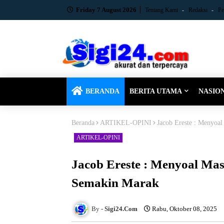
Friday 7 August 2026
Tentang Kami
Redaksi
Pe
BERANDA
BERITA UTAMA
NASIO
Beranda
ARTIKEL-OPINI
Jacob Ereste : Menyoa
ARTIKEL-OPINI
Jacob Ereste : Menyoal Mas
Semakin Marak
Sigi24.Com
Rabu, Oktober 08, 2025