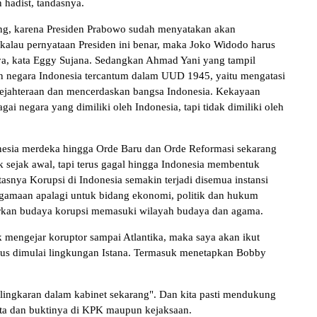
 hadist, tandasnya.
rang, karena Presiden Prabowo sudah menyatakan akan
 kalau pernyataan Presiden ini benar, maka Joko Widodo harus
ya, kata Eggy Sujana. Sedangkan Ahmad Yani yang tampil
negara Indonesia tercantum dalam UUD 1945, yaitu mengatasi
sejahteraan dan mencerdaskan bangsa Indonesia. Kekayaan
gai negara yang dimiliki oleh Indonesia, tapi tidak dimiliki oleh
onesia merdeka hingga Orde Baru dan Orde Reformasi sekarang
uk sejak awal, tapi terus gagal hingga Indonesia membentuk
asnya Korupsi di Indonesia semakin terjadi disemua instansi
agamaan apalagi untuk bidang ekonomi, politik dan hukum
rkan budaya korupsi memasuki wilayah budaya dan agama.
 mengejar koruptor sampai Atlantika, maka saya akan ikut
us dimulai lingkungan Istana. Termasuk menetapkan Bobby
i lingkaran dalam kabinet sekarang". Dan kita pasti mendukung
kta dan buktinya di KPK maupun kejaksaan.