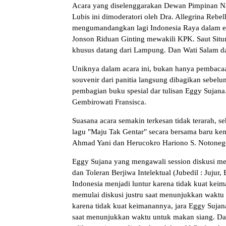
Acara yang diselenggarakan Dewan Pimpinan Nas
Lubis ini dimoderatori oleh Dra. Allegrina Reb
mengumandangkan lagi Indonesia Raya dalam em
Jonson Riduan Ginting mewakili KPK. Saut Sit
khusus datang dari Lampung. Dan Wati Salam da
Uniknya dalam acara ini, bukan hanya pembacaa
souvenir dari panitia langsung dibagikan sebelum 
pembagian buku spesial dar tulisan Eggy Sujana
Gembirowati Fransisca.
Suasana acara semakin terkesan tidak terarah,
lagu "Maju Tak Gentar" secara bersama baru ke
Ahmad Yani dan Herucokro Hariono S. Notoneg
Eggy Sujana yang mengawali session diskusi men
dan Toleran Berjiwa Intelektual (Jubedil : Jujur
Indonesia menjadi luntur karena tidak kuat ke
memulai diskusi justru saat menunjukkan waktu 
karena tidak kuat keimanannya, jara Eggy Suja
saat menunjukkan waktu untuk makan siang. Dan 