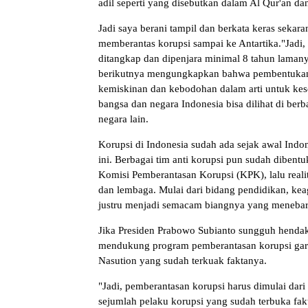
adil seperti yang disebutkan dalam Al Qur'an dan
Jadi saya berani tampil dan berkata keras seka
memberantas korupsi sampai ke Antartika."Jadi,
ditangkap dan dipenjara minimal 8 tahun laman
berikutnya mengungkapkan bahwa pembentukan 
kemiskinan dan kebodohan dalam arti untuk ke
bangsa dan negara Indonesia bisa dilihat di berba
negara lain.
Korupsi di Indonesia sudah ada sejak awal Ind
ini. Berbagai tim anti korupsi pun sudah dibent
Komisi Pemberantasan Korupsi (KPK), lalu realit
dan lembaga. Mulai dari bidang pendidikan, ke
justru menjadi semacam biangnya yang meneba
Jika Presiden Prabowo Subianto sungguh hendak
mendukung program pemberantasan korupsi gar
Nasution yang sudah terkuak faktanya.
"Jadi, pemberantasan korupsi harus dimulai dar
sejumlah pelaku korupsi yang sudah terbuka fa