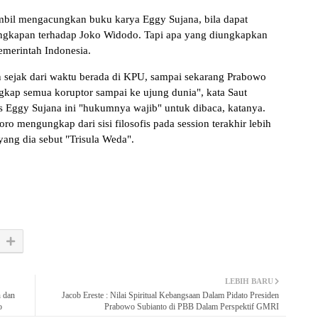
ambil mengacungkan buku karya Eggy Sujana, bila dapat
nangkapan terhadap Joko Widodo. Tapi apa yang diungkapkan
merintah Indonesia.
n sejak dari waktu berada di KPU, sampai sekarang Prabowo
kap semua koruptor sampai ke ujung dunia", kata Saut
 Eggy Sujana ini "hukumnya wajib" untuk dibaca, katanya.
 mengungkap dari sisi filosofis pada session terakhir lebih
yang dia sebut "Trisula Weda".
LEBIH BARU
n dan
Jacob Ereste : Nilai Spiritual Kebangsaan Dalam Pidato Presiden
o
Prabowo Subianto di PBB Dalam Perspektif GMRI