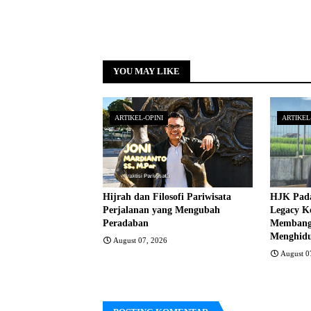
YOU MAY LIKE
ARTIKEL-OPINI
ARTIKEL
Hijrah dan Filosofi Pariwisata
HJK Pada
Perjalanan yang Mengubah
Legacy K
Peradaban
Membangu
Menghidu
August 07, 2026
August 0