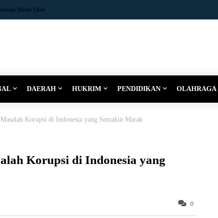
doman Media Siber
NAL
DAERAH
HUKRIM
PENDIDIKAN
OLAHRAGA
l Masalah Korupsi di Indonesia yang Semakin Marak
alah Korupsi di Indonesia yang
0