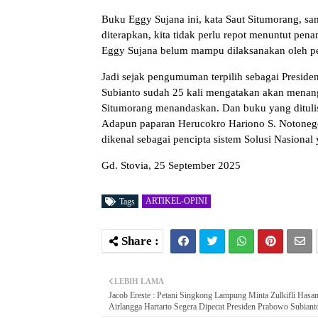
Buku Eggy Sujana ini, kata Saut Situmorang, s
diterapkan, kita tidak perlu repot menuntut pe
Eggy Sujana belum mampu dilaksanakan oleh pe
Jadi sejak pengumuman terpilih sebagai Preside
Subianto sudah 25 kali mengatakan akan menang
Situmorang menandaskan. Dan buku yang ditulis
Adapun paparan Herucokro Hariono S. Notonegoro
dikenal sebagai pencipta sistem Solusi Nasional 
Gd. Stovia, 25 September 2025
ARTIKEL-OPINI
Tags
LEBIH LAMA
Jacob Ereste : Petani Singkong Lampung Minta Zulkifli Hasa
Airlangga Hartarto Segera Dipecat Presiden Prabowo Subiant