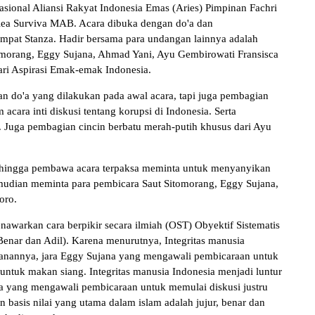
ional Aliansi Rakyat Indonesia Emas (Aries) Pimpinan Fachri
ellea Surviva MAB. Acara dibuka dengan do'a dan
pat Stanza. Hadir bersama para undangan lainnya adalah
umorang, Eggy Sujana, Ahmad Yani, Ayu Gembirowati Fransisca
ri Aspirasi Emak-emak Indonesia.
n do'a yang dilakukan pada awal acara, tapi juga pembagian
acara inti diskusi tentang korupsi di Indonesia. Serta
. Juga pembagian cincin berbatu merah-putih khusus dari Ayu
 sehingga pembawa acara terpaksa meminta untuk menyanyikan
mudian meminta para pembicara Saut Sitomorang, Eggy Sujana,
oro.
awarkan cara berpikir secara ilmiah (OST) Obyektif Sistematis
, Benar dan Adil). Karena menurutnya, Integritas manusia
imanannya, jara Eggy Sujana yang mengawali pembicaraan untuk
untuk makan siang. Integritas manusia Indonesia menjadi luntur
na yang mengawali pembicaraan untuk memulai diskusi justru
basis nilai yang utama dalam islam adalah jujur, benar dan