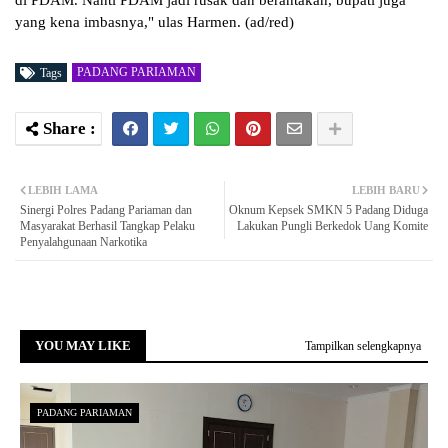
di PDAM. Nanti PDAM jadi rusak dan berantakan, bupati juga
yang kena imbasnya," ulas Harmen. (ad/red)
PADANG PARIAMAN
Tags
LEBIH LAMA
LEBIH BARU
Sinergi Polres Padang Pariaman dan
Oknum Kepsek SMKN 5 Padang Diduga
Masyarakat Berhasil Tangkap Pelaku
Lakukan Pungli Berkedok Uang Komite
Penyalahgunaan Narkotika
YOU MAY LIKE
Tampilkan selengkapnya
PADANG PARIAMAN