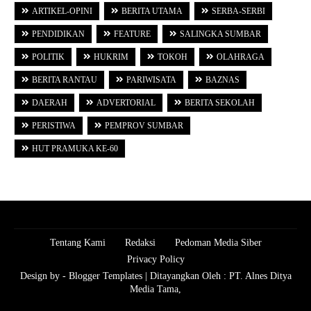
ARTIKEL-OPINI
BERITA UTAMA
SERBA-SERBI
PENDIDIKAN
FEATURE
SALINGKA SUMBAR
POLITIK
HUKRIM
TOKOH
OLAHRAGA
BERITA RANTAU
PARIWISATA
BAZNAS
DAERAH
ADVERTORIAL
BERITA SEKOLAH
PERISTIWA
PEMPROV SUMBAR
HUT PRAMUKA KE-60
Tentang Kami
Redaksi
Pedoman Media Siber
Privacy Policy
Design by -
Blogger Templates
| Ditayangkan Oleh :
PT. Alnes Ditya
Media Tama,