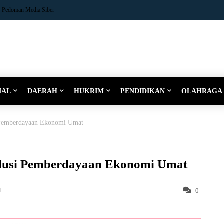
Pedoman Media Siber
NAL
DAERAH
HUKRIM
PENDIDIKAN
OLAHRAGA
i Pemberdayaan Ekonomi Umat
olusi Pemberdayaan Ekonomi Umat
4
0