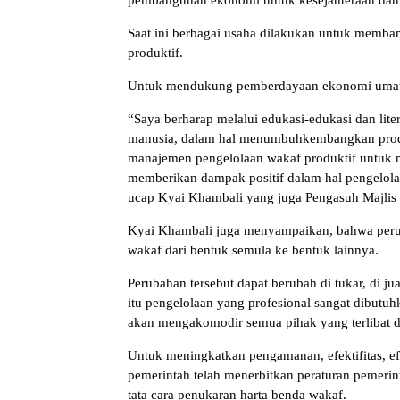
pembangunan ekonomi untuk kesejahteraan da
Saat ini berbagai usaha dilakukan untuk memba
produktif.
Untuk mendukung pemberdayaan ekonomi umat ya
“Saya berharap melalui edukasi-edukasi dan lite
manusia, dalam hal menumbuhkembangkan produk
manajemen pengelolaan wakaf produktif untuk m
memberikan dampak positif dalam hal pengelolaa
ucap Kyai Khambali yang juga Pengasuh Majlis
Kyai Khambali juga menyampaikan, bahwa perub
wakaf dari bentuk semula ke bentuk lainnya.
Perubahan tersebut dapat berubah di tukar, di j
itu pengelolaan yang profesional sangat dibutu
akan mengakomodir semua pihak yang terlibat d
Untuk meningkatkan pengamanan, efektifitas, efi
pemerintah telah menerbitkan peraturan pemerin
tata cara penukaran harta benda wakaf.