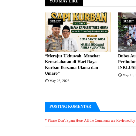
YOU MAY LIKE
SUMUT
SUMUT
“Merajut Ukhuwah, Menebar
Dubes Au
Kemaslahatan di Hari Raya
Perlindu
Kurban Bersama Ulama dan
INKLUSI
Umaro”
May 15, 
May 26, 2026
POSTING KOMENTAR
* Please Don't Spam Here. All the Comments are Reviewed by