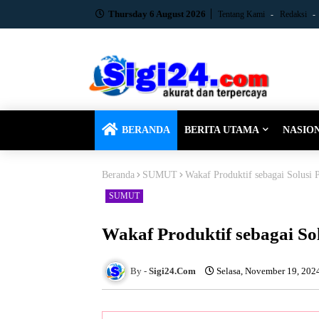
Thursday 6 August 2026
Tentang Kami
Redaksi
BERANDA
BERITA UTAMA
NASIO
Beranda
SUMUT
Wakaf Produktif sebagai Solus
SUMUT
Wakaf Produktif sebagai S
Sigi24.Com
Selasa, November 19, 202