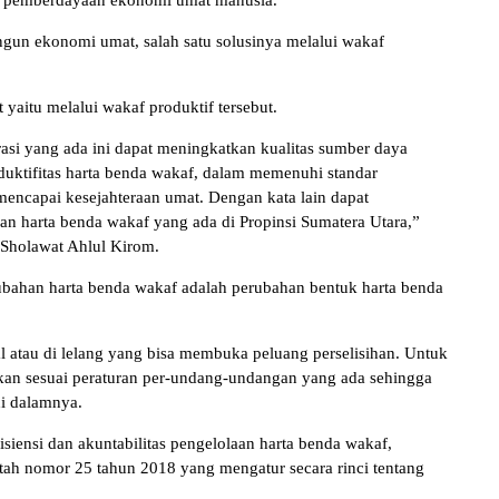
n pemberdayaan ekonomi umat manusia.
ngun ekonomi umat, salah satu solusinya melalui wakaf
itu melalui wakaf produktif tersebut.
rasi yang ada ini dapat meningkatkan kualitas sumber daya
tifitas harta benda wakaf, dalam memenuhi standar
encapai kesejahteraan umat. Dengan kata lain dapat
n harta benda wakaf yang ada di Propinsi Sumatera Utara,”
 Sholawat Ahlul Kirom.
ahan harta benda wakaf adalah perubahan bentuk harta benda
ual atau di lelang yang bisa membuka peluang perselisihan. Untuk
hkan sesuai peraturan per-undang-undangan yang ada sehingga
i dalamnya.
siensi dan akuntabilitas pengelolaan harta benda wakaf,
tah nomor 25 tahun 2018 yang mengatur secara rinci tentang