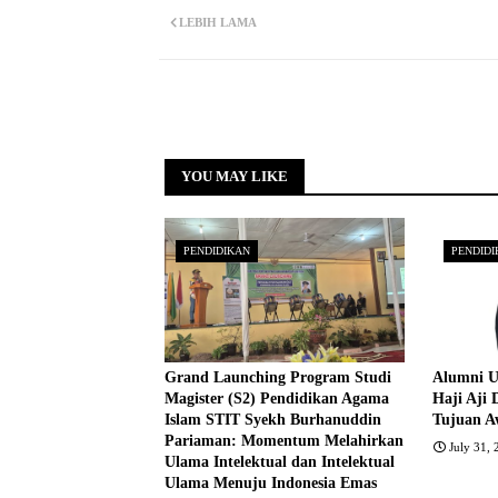
LEBIH LAMA
YOU MAY LIKE
PENDIDIKAN
PENDIDI
Grand Launching Program Studi
Alumni U
Magister (S2) Pendidikan Agama
Haji Aji 
Islam STIT Syekh Burhanuddin
Tujuan A
Pariaman: Momentum Melahirkan
July 31,
Ulama Intelektual dan Intelektual
Ulama Menuju Indonesia Emas