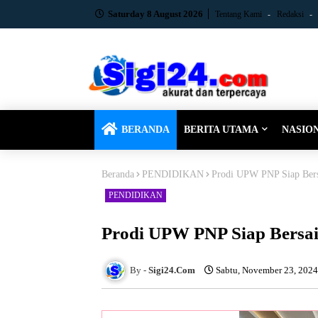
Saturday 8 August 2026
Tentang Kami
Redaksi
BERANDA
BERITA UTAMA
NASIO
Beranda
PENDIDIKAN
Prodi UPW PNP Siap Bersa
PENDIDIKAN
Prodi UPW PNP Siap Bersai
Sigi24.Com
Sabtu, November 23, 2024