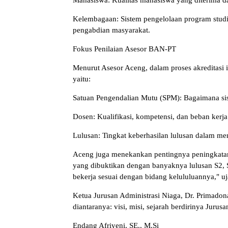
Mahasiswa: Kualitas mahasiswa yang diterima d
Kelembagaan: Sistem pengelolaan program studi, 
pengabdian masyarakat.
Fokus Penilaian Asesor BAN-PT
Menurut Asesor Aceng, dalam proses akreditasi i
yaitu:
Satuan Pengendalian Mutu (SPM): Bagaimana sis
Dosen: Kualifikasi, kompetensi, dan beban kerja
Lulusan: Tingkat keberhasilan lulusan dalam men
Aceng juga menekankan pentingnya peningkatan
yang dibuktikan dengan banyaknya lulusan S2, 
bekerja sesuai dengan bidang kelululuannya," u
Ketua Jurusan Administrasi Niaga, Dr. Primadon
diantaranya: visi, misi, sejarah berdirinya Jurus
Endang Afriyeni, SE., M.Si