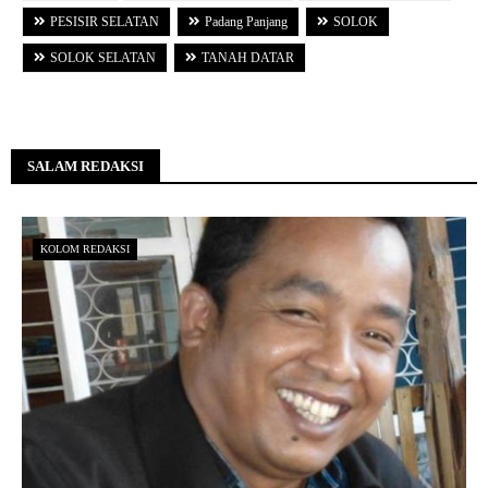
PESISIR SELATAN
Padang Panjang
SOLOK
SOLOK SELATAN
TANAH DATAR
SALAM REDAKSI
KOLOM REDAKSI