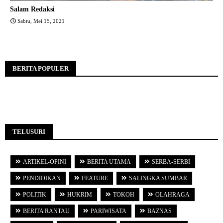
Salam Redaksi
Sabtu, Mei 15, 2021
BERITA POPULER
TELUSURI
ARTIKEL-OPINI
BERITA UTAMA
SERBA-SERBI
PENDIDIKAN
FEATURE
SALINGKA SUMBAR
POLITIK
HUKRIM
TOKOH
OLAHRAGA
BERITA RANTAU
PARIWISATA
BAZNAS