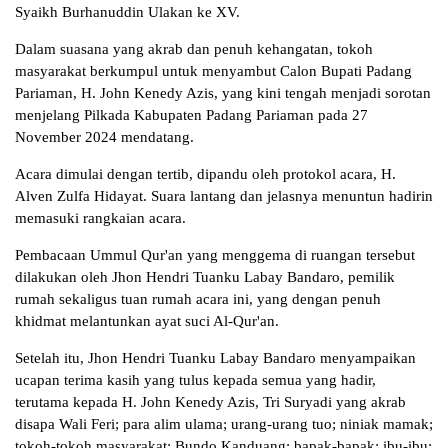
Syaikh Burhanuddin Ulakan ke XV.
Dalam suasana yang akrab dan penuh kehangatan, tokoh
masyarakat berkumpul untuk menyambut Calon Bupati Padang
Pariaman, H. John Kenedy Azis, yang kini tengah menjadi sorotan
menjelang Pilkada Kabupaten Padang Pariaman pada 27
November 2024 mendatang.
Acara dimulai dengan tertib, dipandu oleh protokol acara, H.
Alven Zulfa Hidayat. Suara lantang dan jelasnya menuntun hadirin
memasuki rangkaian acara.
Pembacaan Ummul Qur'an yang menggema di ruangan tersebut
dilakukan oleh Jhon Hendri Tuanku Labay Bandaro, pemilik
rumah sekaligus tuan rumah acara ini, yang dengan penuh
khidmat melantunkan ayat suci Al-Qur'an.
Setelah itu, Jhon Hendri Tuanku Labay Bandaro menyampaikan
ucapan terima kasih yang tulus kepada semua yang hadir,
terutama kepada H. John Kenedy Azis, Tri Suryadi yang akrab
disapa Wali Feri; para alim ulama; urang-urang tuo; niniak mamak;
tokoh-tokoh masyarakat; Bundo Kanduang; bapak-bapak; ibu-ibu;