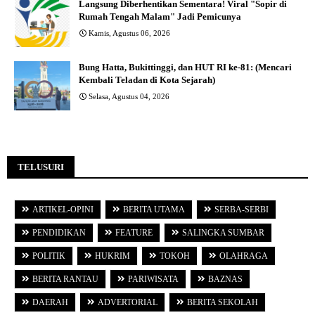
Langsung Diberhentikan Sementara! Viral "Sopir di
Rumah Tengah Malam" Jadi Pemicunya
Kamis, Agustus 06, 2026
Bung Hatta, Bukittinggi, dan HUT RI ke-81: (Mencari
Kembali Teladan di Kota Sejarah)
Selasa, Agustus 04, 2026
TELUSURI
ARTIKEL-OPINI
BERITA UTAMA
SERBA-SERBI
PENDIDIKAN
FEATURE
SALINGKA SUMBAR
POLITIK
HUKRIM
TOKOH
OLAHRAGA
BERITA RANTAU
PARIWISATA
BAZNAS
DAERAH
ADVERTORIAL
BERITA SEKOLAH