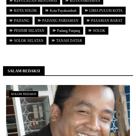
KEPULAUAN MENTAWAI
KOTA PARIAMAN
KOTA SOLOK
Kota Payakumbuh
LIMA PULUH KOTA
PADANG
PADANG PARIAMAN
PASAMAN BARAT
PESISIR SELATAN
Padang Panjang
SOLOK
SOLOK SELATAN
TANAH DATAR
SALAM REDAKSI
KOLOM REDAKSI