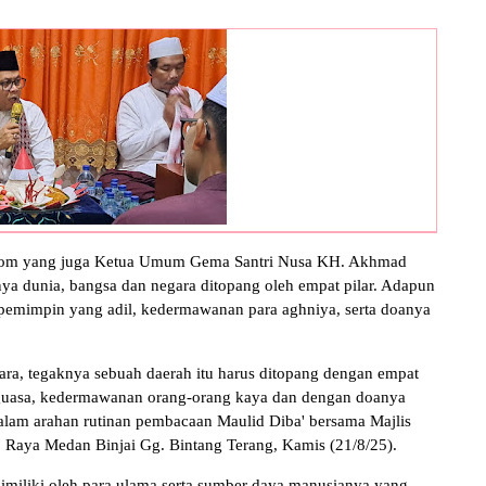
irom yang juga Ketua Umum Gema Santri Nusa KH. Akhmad
a dunia, bangsa dan negara ditopang oleh empat pilar. Adapun
, pemimpin yang adil, kedermawanan para aghniya, serta doanya
ara, tegaknya sebuah daerah itu harus ditopang dengan empat
enguasa, kedermawanan orang-orang kaya dan dengan doanya
dalam arahan rutinan pembacaan Maulid Diba' bersama Majlis
. Raya Medan Binjai Gg. Bintang Terang, Kamis (21/8/25).
imiliki oleh para ulama serta sumber daya manusianya yang