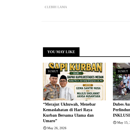
LEBIH LAMA
YOU MAY LIKE
SUMUT
SUMUT
“Merajut Ukhuwah, Menebar
Dubes Au
Kemaslahatan di Hari Raya
Perlindu
Kurban Bersama Ulama dan
INKLUSI
Umaro”
May 15, 
May 26, 2026