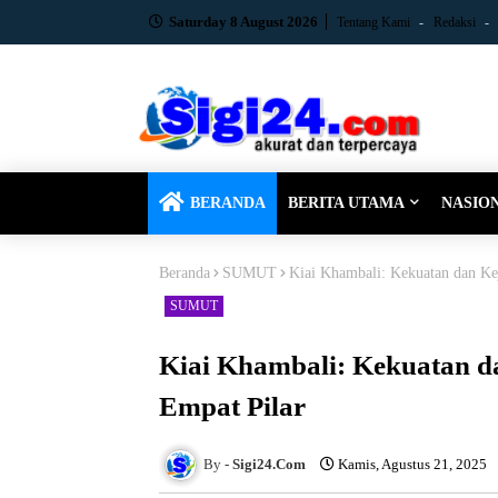
Saturday 8 August 2026
Tentang Kami
Redaksi
BERANDA
BERITA UTAMA
NASIO
Beranda
SUMUT
Kiai Khambali: Kekuatan dan Ke
SUMUT
Kiai Khambali: Kekuatan d
Empat Pilar
Sigi24.Com
Kamis, Agustus 21, 2025