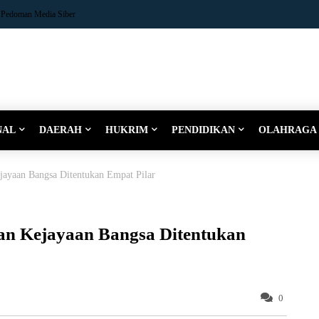
Pedoman Media Siber
NAL
DAERAH
HUKRIM
PENDIDIKAN
OLAHRAGA
jayaan Bangsa Ditentukan Empat Pilar
an Kejayaan Bangsa Ditentukan
0