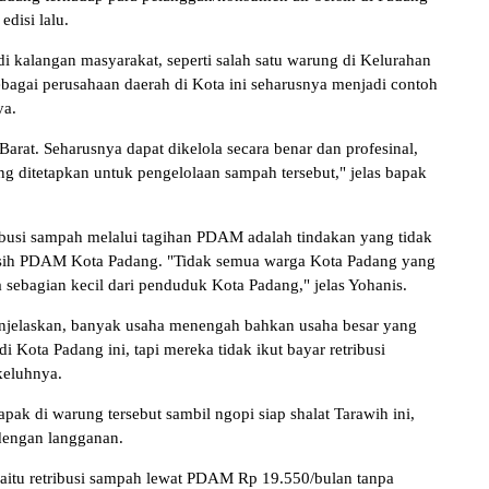
edisi lalu.
di kalangan masyarakat, seperti salah satu warung di Kelurahan
agai perusahaan daerah di Kota ini seharusnya menjadi contoh
nya.
arat. Seharusnya dapat dikelola secara benar dan profesinal,
 ditetapkan untuk pengelolaan sampah tersebut," jelas bapak
busi sampah melalui tagihan PDAM adalah tindakan yang tidak
bersih PDAM Kota Padang. "Tidak semua warga Kota Padang yang
 sebagian kecil dari penduduk Kota Padang," jelas Yohanis.
menjelaskan, banyak usaha menengah bahkan usaha besar yang
 Kota Padang ini, tapi mereka tidak ikut bayar retribusi
keluhnya.
ak di warung tersebut sambil ngopi siap shalat Tarawih ini,
 dengan langganan.
yaitu retribusi sampah lewat PDAM Rp 19.550/bulan tanpa