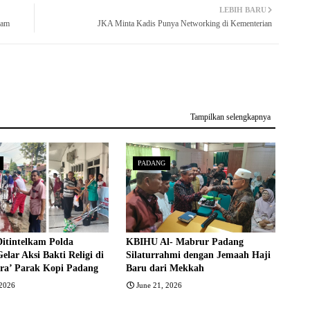
LEBIH BARU
lam
JKA Minta Kadis Punya Networking di Kementerian
Tampilkan selengkapnya
PADANG
Ditintelkam Polda
KBIHU Al- Mabrur Padang
lar Aksi Bakti Religi di
Silaturrahmi dengan Jemaah Haji
qra’ Parak Kopi Padang
Baru dari Mekkah
 2026
June 21, 2026