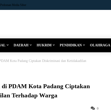
Pedoman Media Siber
NAL
DAERAH
HUKRIM
PENDIDIKAN
OLAHRAGA
 PDAM Kota Padang Ciptakan Diskriminasi dan Ketidakadilan
h di PDAM Kota Padang Ciptakan
dilan Terhadap Warga
0