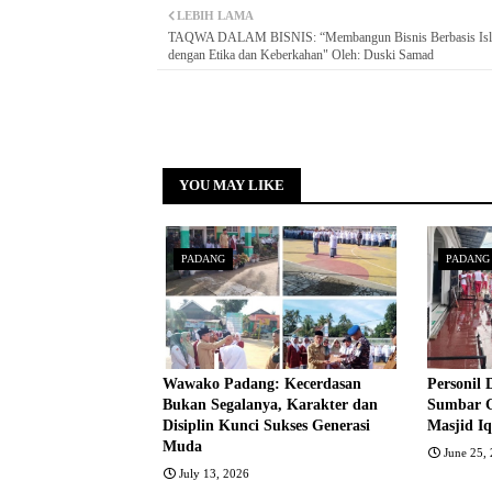
LEBIH LAMA
TAQWA DALAM BISNIS: “Membangun Bisnis Berbasis Is
dengan Etika dan Keberkahan" Oleh: Duski Samad
YOU MAY LIKE
PADANG
PADANG
Wawako Padang: Kecerdasan
Personil 
Bukan Segalanya, Karakter dan
Sumbar Ge
Disiplin Kunci Sukses Generasi
Masjid I
Muda
June 25,
July 13, 2026