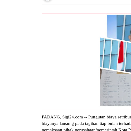
PADANG, Sigi24.com -- Pungutan biaya retribu
biayanya lansung pada tagihan tiap bulan terha
pemaksaan pihak perusahaan/pemerintah Kota Pa