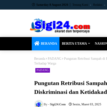
Saturday 8 August 2026
Tentang Kami
Redaksi
BERANDA
BERITA UTAMA
NASIO
Beranda
PADANG
Pungutan Retribusi Sampah di
Terhadap Warga
PADANG
Pungutan Retribusi Sampa
Diskriminasi dan Ketidaka
Sigi24.Com
Senin, Maret 03, 2025