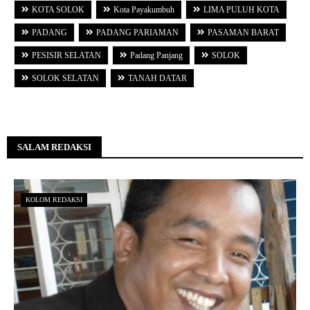
KOTA SOLOK
Kota Payakumbuh
LIMA PULUH KOTA
PADANG
PADANG PARIAMAN
PASAMAN BARAT
PESISIR SELATAN
Padang Panjang
SOLOK
SOLOK SELATAN
TANAH DATAR
SALAM REDAKSI
KOLOM REDAKSI