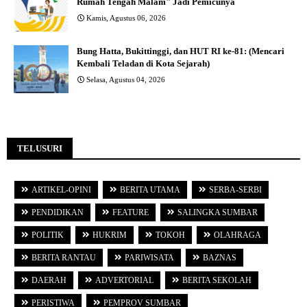
Rumah Tengah Malam" Jadi Pemicunya
Kamis, Agustus 06, 2026
Bung Hatta, Bukittinggi, dan HUT RI ke-81: (Mencari
Kembali Teladan di Kota Sejarah)
Selasa, Agustus 04, 2026
TELUSURI
ARTIKEL-OPINI
BERITA UTAMA
SERBA-SERBI
PENDIDIKAN
FEATURE
SALINGKA SUMBAR
POLITIK
HUKRIM
TOKOH
OLAHRAGA
BERITA RANTAU
PARIWISATA
BAZNAS
DAERAH
ADVERTORIAL
BERITA SEKOLAH
PERISTIWA
PEMPROV SUMBAR